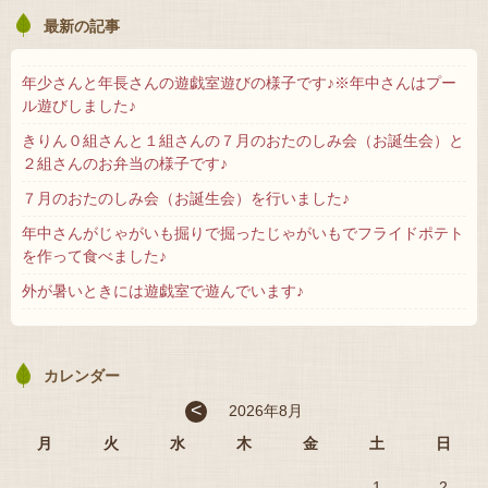
最新の記事
年少さんと年長さんの遊戯室遊びの様子です♪※年中さんはプー
ル遊びしました♪
きりん０組さんと１組さんの７月のおたのしみ会（お誕生会）と
２組さんのお弁当の様子です♪
７月のおたのしみ会（お誕生会）を行いました♪
年中さんがじゃがいも掘りで掘ったじゃがいもでフライドポテト
を作って食べました♪
外が暑いときには遊戯室で遊んでいます♪
カレンダー
<
2026年8月
月
火
水
木
金
土
日
1
2