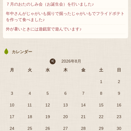
７月のおたのしみ会（お誕生会）を行いました♪
年中さんがじゃがいも掘りで掘ったじゃがいもでフライドポテト
を作って食べました♪
外が暑いときには遊戯室で遊んでいます♪
カレンダー
<
2026年8月
月
火
水
木
金
土
日
1
2
3
4
5
6
7
8
9
10
11
12
13
14
15
16
17
18
19
20
21
22
23
24
25
26
27
28
29
30