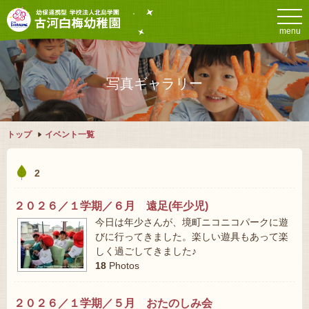
menu
写真ギャラリー
トップ
イベント一覧
2
２０２６／１学期／６月 遠足(年少児)
今日は年少さんが、境町ニコニコパークに遊
びに行ってきました。楽しい遊具もあって楽
しく過ごしてきました♪
18
Photos
２０２６／１学期／５月 おたのしみ会