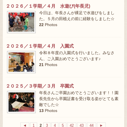
２０２６／１学期／４月 水遊び(年長児)
今日は、年長さんが裸足で水遊びをしまし
た。５月の田植えの前に経験をしました☆
22
Photos
２０２６／１学期／４月 入園式
令和８年度の入園式を行いました。みなさ
ん、ご入園おめでとうございます♪
21
Photos
２０２５／３学期／３月 卒園式
年長さんご卒園おめでとうございます！！園
長先生から卒園証書を受け取る姿がとても素
敵でした☆
13
Photos
◄
1
2
3
4
5
42
43
44
►