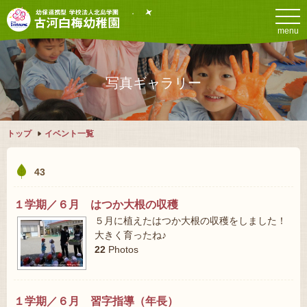
menu
写真ギャラリー
トップ
イベント一覧
43
１学期／６月 はつか大根の収穫
５月に植えたはつか大根の収穫をしました！
大きく育ったね♪
22
Photos
１学期／６月 習字指導（年長）