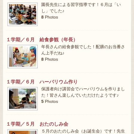
園長先生による習字指導です！６月は「い
し」でした♪
8
Photos
１学期／６月 給食参観（年長）
年長さんの給食参観でした！配膳のお当番さ
ん上手だね♪
8
Photos
１学期／６月 ハーバリウム作り
保護者向け講習会でハーバリウムを作りまし
た！皆さん楽しんでいただけたようです♪
5
Photos
１学期／５月 おたのしみ会
５月のおたのしみ会（お誕生会）です！先生