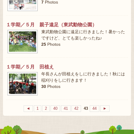
7
Photos
１学期／５月 親子遠足（東武動物公園）
東武動物公園に遠足に行きました！暑かった
ですけど、とても楽しかったね♪
25
Photos
１学期／５月 田植え
年長さんが田植えをしに行きました！秋には
稲刈りをしに行きます！
30
Photos
◄
1
2
40
41
42
43
44
►