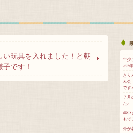
しい玩具を入れました！と朝
年少
様子です！
♪※
きり
み会
です
７月
た♪
年中
もで
外が